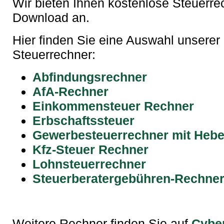
Wir bieten Ihnen kostenlose Steuerre
Download an.
Hier finden Sie eine Auswahl unserer
Steuerrechner:
Abfindungsrechner
AfA-Rechner
Einkommensteuer Rechner
Erbschaftssteuer
Gewerbesteuerrechner mit Hebe
Kfz-Steuer Rechner
Lohnsteuerrechner
Steuerberatergebühren-Rechne
Weitere Rechner finden Sie auf
Cyber