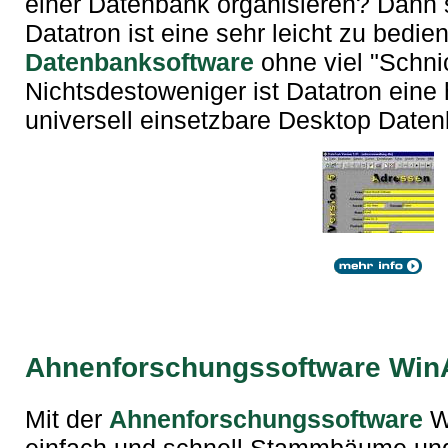
einer Datenbank organisieren? Dann si
Datatron ist eine sehr leicht zu bedi
Datenbanksoftware
ohne viel "Schni
Nichtsdestoweniger ist Datatron eine
universell einsetzbare Desktop Date
Ahnenforschungssoftware Wi
Mit der
Ahnenforschungssoftware
Wi