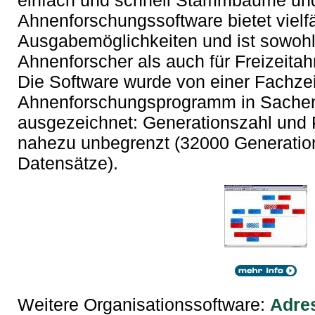
einfach und schnell Stammbäume und
Ahnenforschungssoftware bietet vielfä
Ausgabemöglichkeiten und ist sowohl 
Ahnenforscher als auch für Freizeita
Die Software wurde von einer Fachzeit
Ahnenforschungsprogramm in Sache
ausgezeichnet: Generationszahl und 
nahezu unbegrenzt (32000 Generation
Datensätze).
Weitere Organisationssoftware:
Adre